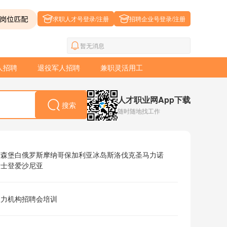
求职人才号登录/注册
招聘企业号登录/注册
暂无消息
人招聘
退役军人招聘
兼职灵活用工
人才职业网App下载
搜索
随时随地找工作
卢森堡
白俄罗斯
摩纳哥
保加利亚
冰岛
斯洛伐克
圣马力诺
敦士登
爱沙尼亚
人力机构
招聘会
培训