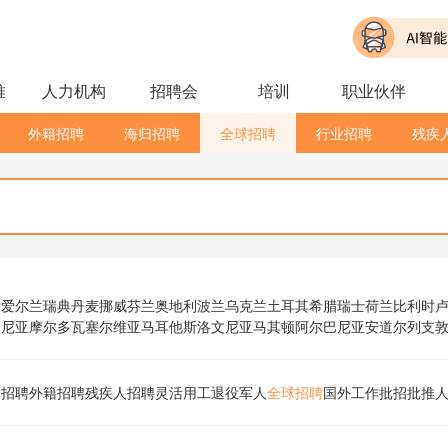
推
人力机构
招聘会
培训
职业伙伴
外籍招聘
海归招聘
全球招聘
行业招聘
残疾
牙
爱尔兰
瑞典
丹麦
挪威
芬兰
奥地利
波兰
乌克兰
土耳其
希腊
瑞士
荷兰
比利时
马尼亚
摩尔多瓦
塞尔维亚
马耳他
斯洛文尼亚
马其顿
阿尔巴尼亚
安道尔
列支
归招聘
外籍招聘
残疾人招聘
灵活用工
退役军人
全球招聘
国外工作
批招
批推