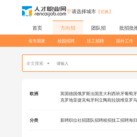
请选择城市
【切换】
首页
方向招
团队招
批招批
省市国家
校园招聘
技工招聘
国外工作
全文搜索
欧洲
英国
德国
俄罗斯
法国
意大利
西班牙
葡萄
克罗地亚
捷克
匈牙利
立陶宛
拉脱维亚
罗
分类
新聘职位
社招
团队招聘
校招
技工招聘
海